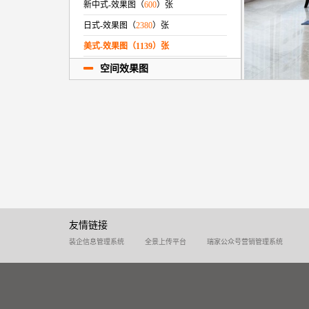
新中式-效果图（
600
）张
日式-效果图（
2380
）张
美式-效果图（
1139
）张
欧式-效果图（
64
）张
空间效果图
北欧-效果图（
7
）张
简欧-效果图（
13
）张
新古典-效果图（
0
）张
地中海-效果图（
0
）张
东南亚-效果图（
0
）张
田园-效果图（
0
）张
LOFT-效果图（
0
）张
友情链接
韩式-效果图（
1
）张
装企信息管理系统
全景上传平台
瑞家公众号营销管理系统
混搭-效果图（
0
）张
其他-效果图（
36
）张
法式-效果图（
32
）张