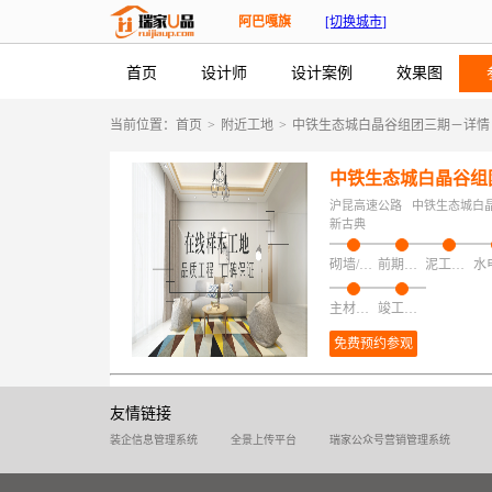
阿巴嘎旗
[切换城市]
首页
设计师
设计案例
效果图
当前位置：
首页
>
附近工地
>
中铁生态城白晶谷组团三期－详情
中铁生态城白晶谷组
沪昆高速公路
中铁生态城白
新古典
砌墙/加建/拆改/保护
前期磁粉找平
泥工项目
主材安装
竣工验收
免费预约参观
友情链接
装企信息管理系统
全景上传平台
瑞家公众号营销管理系统