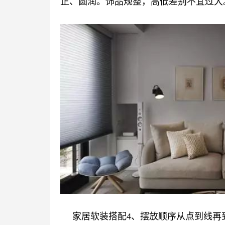
正、圆润。饰品规整，高低差别不宜过大
家居软装搭配4、摆放顺序从点到线再