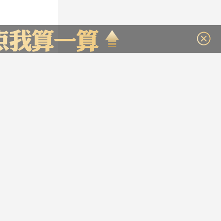
811951
算约
元
：
元
7597
：
元
47454
：
元
47454