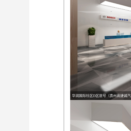
华润国际社区D区层号（贵州高捷诚汽