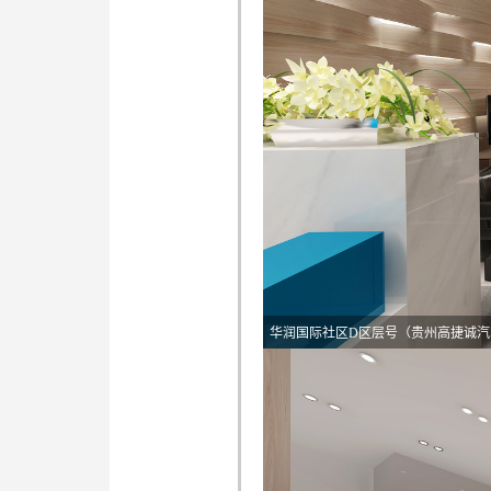
华润国际社区D区层号（贵州高捷诚汽