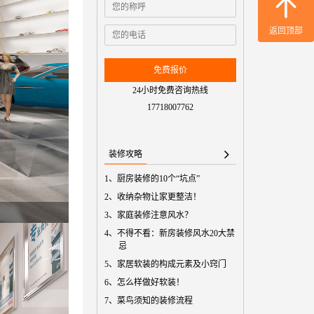
免费预
返回顶部
免费报价
24小时免费咨询热线
17718007762
装修攻略
1、
厨房装修的10个“坑点”
2、
收纳杂物让家更整洁！
3、
家庭装修注意风水？
4、
不得不看：新房装修风水20大禁
忌
5、
家居软装的构成元素及小窍门
6、
怎么样做好软装！
7、
菜鸟须知的装修流程