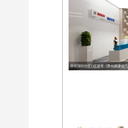
华润国际社区D区层号（贵州高捷诚汽