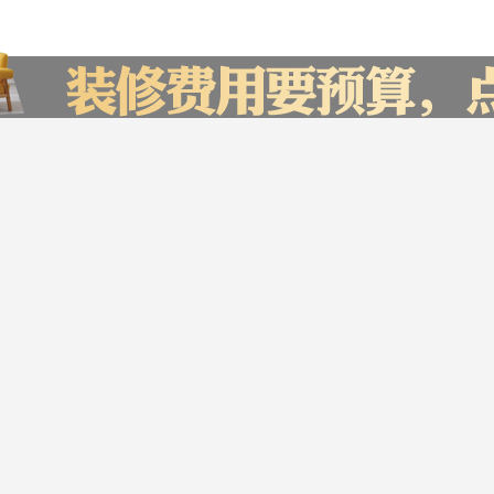
报价，赶快来试试吧
您家的装修预
贵阳市
㎡
设计费
开 始
材料费
计 算
人工费
服务帮助
加入我们
意见反馈