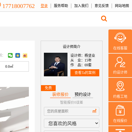
17718007762
登录
服务帮助
加入我们
意见反馈
网站地图
设计师简介
在线客服
到：
设计师：杨坚业
从 业：15年
作 品：69套
0.0㎡
约设计师
查看Ta的案例
免费
装修报价
预约设计
约看工地
智能报价0误差
本案设计师一
㎡
在线报价