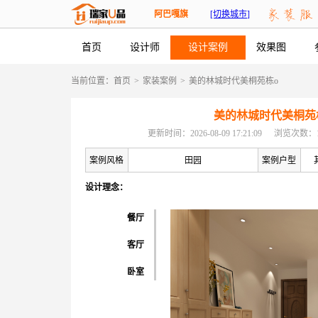
阿巴嘎旗
[切换城市]
首页
设计师
设计案例
效果图
当前位置：
首页
>
家装案例
>
美的林城时代美桐苑栋o
美的林城时代美桐苑
更新时间：2026-08-09 17:21:09
浏览次数：1
案例风格
田园
案例户型
设计理念：
餐厅
客厅
卧室