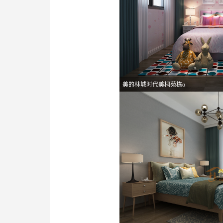
美的林城时代美桐苑栋o