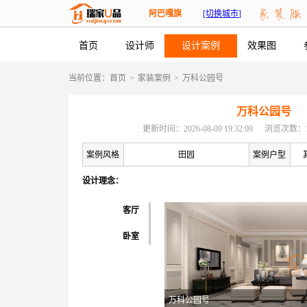
阿巴嘎旗
[切换城市]
首页
设计师
设计案例
效果图
当前位置：
首页
>
家装案例
>
万科公园号
万科公园号
更新时间：2026-08-09 19:32:09
浏览次数：1
案例风格
田园
案例户型
设计理念：
客厅
卧室
万科公园号