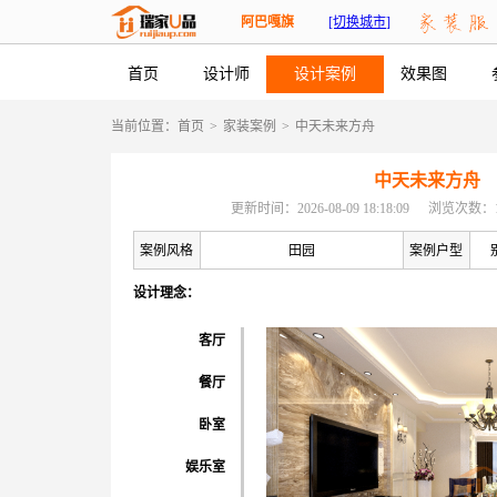
阿巴嘎旗
[切换城市]
首页
设计师
设计案例
效果图
当前位置：
首页
>
家装案例
>
中天未来方舟
中天未来方舟
更新时间：2026-08-09 18:18:09
浏览次数：1
案例风格
田园
案例户型
设计理念：
客厅
餐厅
卧室
娱乐室