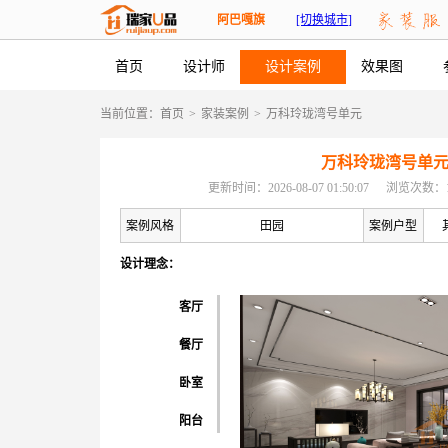
阿巴嘎旗
[切换城市]
首页
设计师
设计案例
效果图
当前位置：
首页
>
家装案例
>
万科玲珑湾号单元
万科玲珑湾号单
更新时间：2026-08-07 01:50:07
浏览次数：1
案例风格
田园
案例户型
设计理念：
客厅
餐厅
卧室
阳台