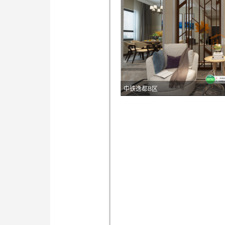
中铁逸都B区