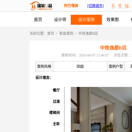
阿巴嘎旗
[切换城市]
首页
设计师
设计案例
效果图
当前位置：
首页
>
家装案例
>
中铁逸都B区
中铁逸都B区
更新时间：2026-08-07 15:46:07
浏览次数：2
案例风格
田园
案例户型
设计理念：
餐厅
过道
楼梯间
主卧