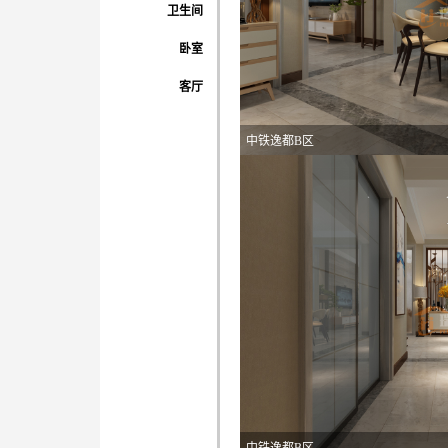
卫生间
卧室
客厅
中铁逸都B区