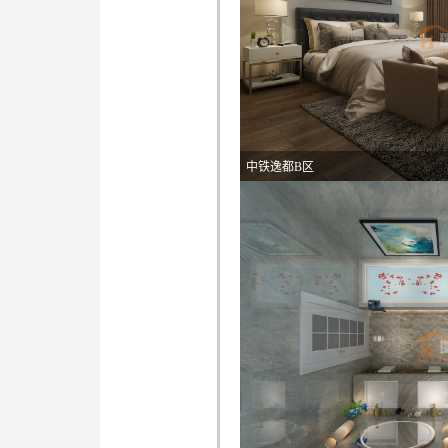
中铁逸都B区