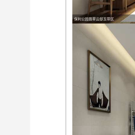
保利公园翡翠云邸玉带区