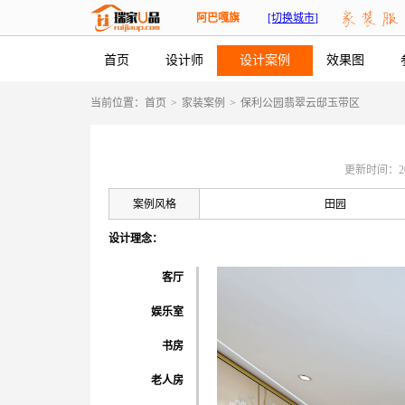
阿巴嘎旗
[切换城市]
首页
设计师
设计案例
效果图
当前位置：
首页
>
家装案例
>
保利公园翡翠云邸玉带区
更新时间：2026-
案例风格
田园
设计理念：
客厅
娱乐室
书房
老人房