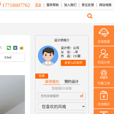
17718007762
登录
服务帮助
加入我们
意见反馈
网站地图
设计师简介
在线客服
到：
设计师：公司
从 业：--年
作 品：133套
0.0㎡
约设计师
查看Ta的案例
免费
装修报价
预约设计
约看工地
智能报价0误差
本案设计师一
㎡
在线报价