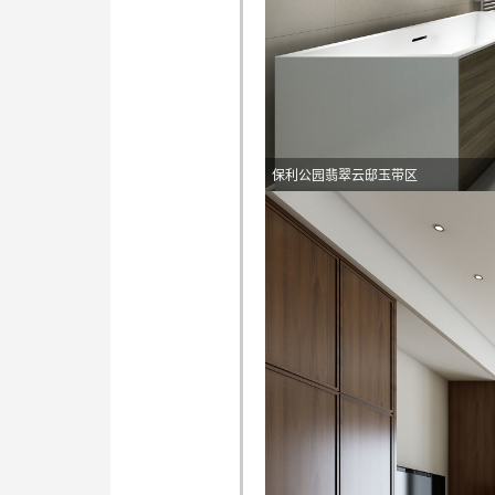
保利公园翡翠云邸玉带区