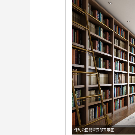
保利公园翡翠云邸玉带区