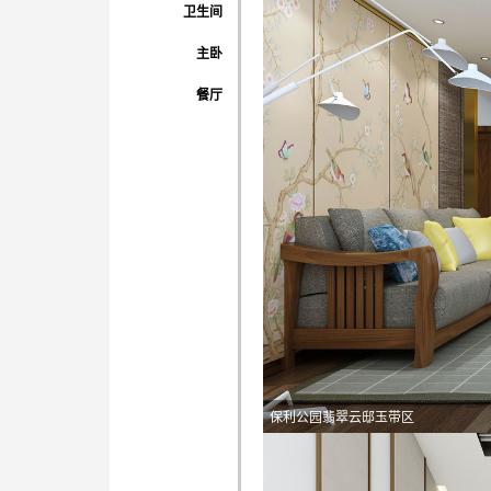
卫生间
主卧
餐厅
保利公园翡翠云邸玉带区