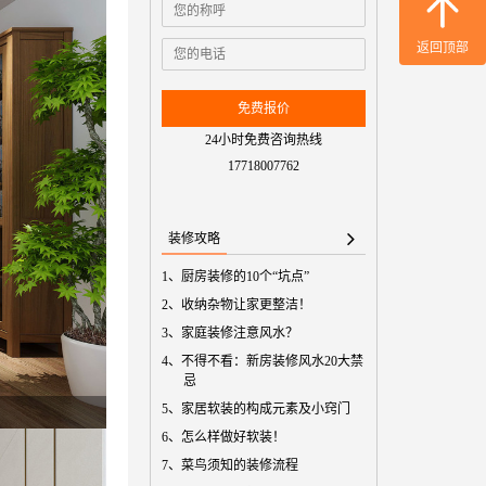
免费预
返回顶部
免费报价
24小时免费咨询热线
17718007762
装修攻略
1、
厨房装修的10个“坑点”
2、
收纳杂物让家更整洁！
3、
家庭装修注意风水？
4、
不得不看：新房装修风水20大禁
忌
5、
家居软装的构成元素及小窍门
6、
怎么样做好软装！
7、
菜鸟须知的装修流程