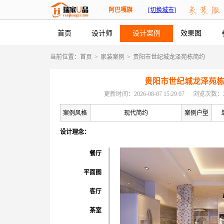
阿巴嘎旗
[切换城市]
首页
设计师
设计案例
效果图
当前位置：
首页
>
家装案例
>
贵阳市世纪城龙泽苑栋简约
贵阳市世纪城龙泽苑
更新时间：2026-08-07 15:29:07
浏览次数：2
案例风格
现代简约
案例户型
设计理念：
餐厅
平面图
客厅
茶室