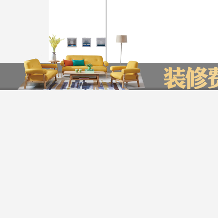
友情链接
装企信息管理系统
全景上传平台
瑞家公众号营销管理系统
装修计算器
今日已有0为业主获取了报价，赶快来试试吧
服务帮助
*
您的城市：
贵州省
贵阳市
版权声明：最
Copyright © 2016-20
*
㎡
房屋面积：
公司地址：深圳市宝安区航城街
*
房屋户型：