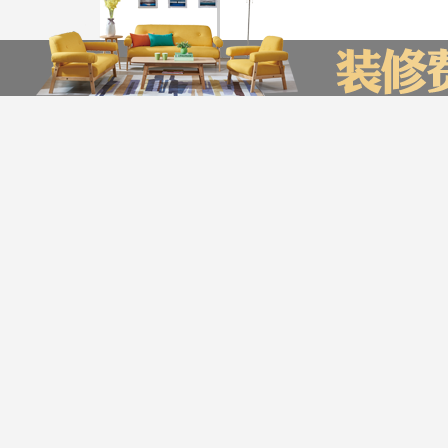
装修计算器
今日已有0为业主获取了报价，赶快来试试吧
友情链接
*
您的城市：
贵州省
贵阳市
装企信息管理系统
全景上传平台
瑞家公众号营销管理系统
*
㎡
房屋面积：
服务帮助
*
房屋户型：
版权声明：最
Copyright © 2016-20
*
您的姓名：
公司地址：深圳市宝安区航城街
*
手机号码：