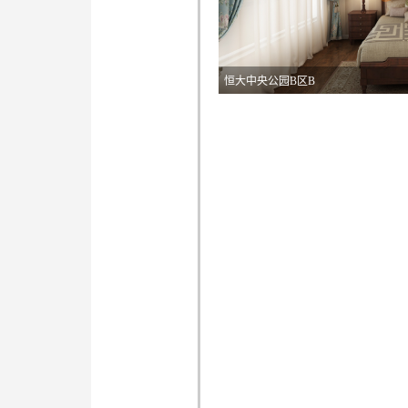
恒大中央公园B区B