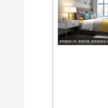
贵阳装修公司_君悦华庭_新房装修设