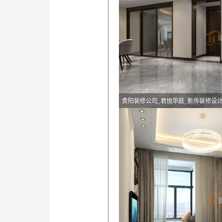
贵阳装修公司_君悦华庭_新房装修设