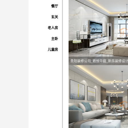
餐厅
玄关
老人房
主卧
儿童房
贵阳装修公司_君悦华庭_新房装修设