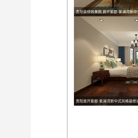
贵阳装修效果图,首开紫郡·紫澜湾新
贵阳首开紫郡·紫澜湾新中式风格装修