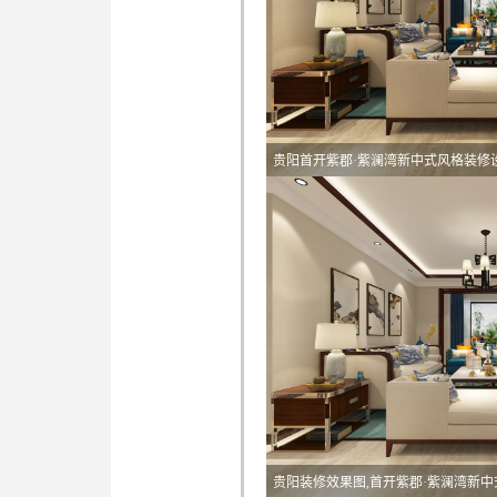
贵阳首开紫郡·紫澜湾新中式风格装修
贵阳装修效果图,首开紫郡·紫澜湾新