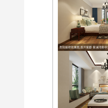
贵阳装修效果图,首开紫郡·紫澜湾新