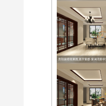
贵阳装修效果图,首开紫郡·紫澜湾新