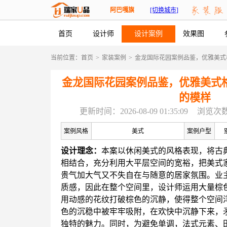
阿巴嘎旗
[切换城市]
首页
设计师
设计案例
效果图
当前位置：
首页
>
家装案例
>
金龙国际花园案例品鉴，优雅美式
金龙国际花园案例品鉴，优雅美式
的模样
更新时间：2026-08-09 01:35:09
浏览次数
案例风格
美式
案例户型
设计理念：
本案以休闲美式的风格表现，将古
相结合，充分利用大平层空间的宽裕，把美式
贵气加大气又不失自在与随意的居家氛围。业
质感，因此在整个空间里，设计师运用大量棕
用动感的花纹打破棕色的沉静，使得整个空间
色的沉稳中被牢牢吸附，在欢快中沉静下来，
独特的魅力。同时，为避免单调，法式元素、