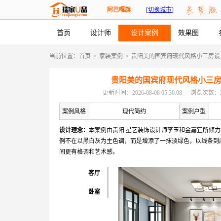
阿巴嘎旗
[切换城市]
首页
设计师
设计案例
效果图
当前位置：
首页
>
家装案例
>
贵阳美的国宾府现代风格小三房设
贵阳美的国宾府现代风格小三
更新时间：2026-08-08 05:30:08
浏览次数：2
案例风格
现代简约
案例户型
设计理念：
本案例由贵阳 星艺装饰设计师李玉和金嘉宜所倾
例不在以黑白灰为主色调，而是增添了一抹淡绿色，以线条到
间更有格调和艺术感。
客厅
卧室