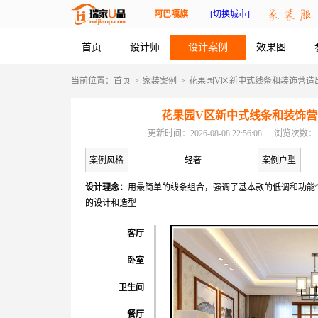
阿巴嘎旗
[切换城市]
首页
设计师
设计案例
效果图
当前位置：
首页
>
家装案例
>
花果园V区新中式线条和装饰营造
花果园V区新中式线条和装饰
更新时间：2026-08-08 22:56:08
浏览次数：1
案例风格
轻奢
案例户型
设计理念：
用最简单的线条组合，强调了基本款的低调和功能
的设计和造型
客厅
卧室
卫生间
餐厅