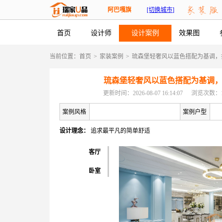
阿巴嘎旗
[切换城市]
首页
设计师
设计案例
效果图
当前位置：
首页
>
家装案例
>
琉森堡轻奢风以蓝色搭配为基调，
琉森堡轻奢风以蓝色搭配为基调
更新时间：2026-08-07 16:14:07
浏览次数：1
案例风格
案例户型
设计理念：
追求最平凡的简单舒适
客厅
卧室