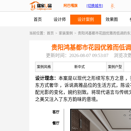
阿巴嘎旗
[切换城市]
首页
设计师
设计案例
效果图
当前位置：
首页
>
家装案例
>
贵阳鸿基都市花园优雅而低调的东
贵阳鸿基都市花园优雅而低调
更新时间：2026-08-07 09:53:07
浏览次数
案例风格
新中式
案例户型
设计理念：
本案是以现代之形续写东方之意 
东方式奢华 ，诉说高雅品位的生活方式，陈
配光影的变化，婉约别致。将现代语言与传统
之美又注入了东方韵味的意境。
客厅
餐厅