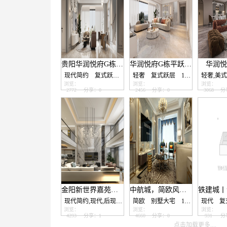
贵阳华润悦府G栋平现代简约装修设计
华润悦府G栋平跃层装修设计案例贵阳星艺装饰公司
华润悦
现代简约
复式跃层
160.0㎡
轻奢
复式跃层
160.0㎡
轻奢,美
浏览：
浏览：
浏览：
2772
分享：0
2456
分享：0
3068
分
金阳新世界嘉苑现代风格复式楼装修设计
中航城，简欧风格设计案例
现代简约,现代,后现代
复式跃层
简欧
别墅大宅
300.0㎡
107.0㎡
现代
复
浏览：
浏览：
浏览：
4293
分享：1
4660
分享：0
931
分
点击加载更多....