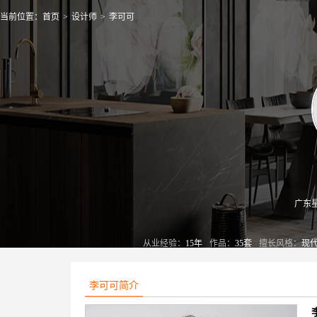
当前位置：
首页
>
设计师
>
李可可
广东
从业经验：
15年
作品：
35套
擅长风格：
现代
李可可简介