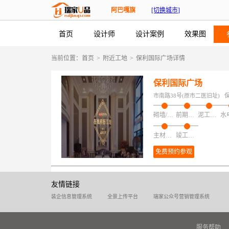
阿巴嘎旗
[切换城市]
首页
设计师
设计案例
效果图
当前位置：
首页
>
附近工地
>
保利国际广场详情
保利国际广场
市南路38号(原市二医旧址)
砌墙/加建/拆改/保护
前期磁粉找平
泥工项目
主材安装
竣工验收
免费预约参观
友情链接
装企信息管理系统
全景上传平台
瑞家公众号营销管理系统
服务帮助