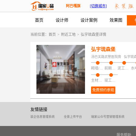
阿巴嘎旗
[切换城市]
首页
设计师
设计案例
效果图
当前位置：
首页
>
附近工地
>
弘宇琉森堡详情
弘宇琉森堡
汤巴关路武警医院旁
弘宇琉
砌墙/加建/拆改/保护
前期磁粉找平
泥工项目
主材安装
竣工验收
免费预约参观
友情链接
装企信息管理系统
全景上传平台
瑞家公众号营销管理系统
服务帮助