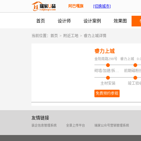
阿巴嘎旗
[切换城市]
首页
设计师
设计案例
效果图
当前位置：
首页
>
附近工地
>
睿力上城详情
睿力上城
金阳南路298号
睿力上城
0.
砌墙/加建/拆改/保护
前期磁粉
主材安装
竣工验
免费预约参观
友情链接
装企信息管理系统
全景上传平台
瑞家公众号营销管理系统