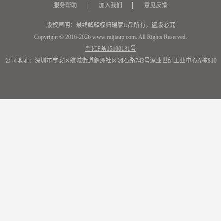
服务帮助
加入我们
意见反馈
版权声明：最终解释权归瑞家U品所有，盗版必究
Copyright © 2016-2026 www.ruijiaup.com. All Rights Reserved.
粤ICP备15100131号
公司地址：深圳市宝安区航城街道鹤洲社区洲石路743号深业世纪工业中心A栋810