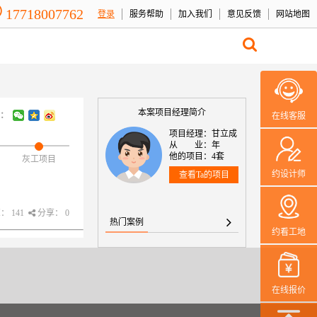
17718007762
登录
服务帮助
加入我们
意见反馈
网站地图
本案项目经理简介
：
在线客服
项目经理：甘立成
从 业：年
他的项目：4套
灰工项目
约设计师
查看Ta的项目
 141
分享： 0
热门案例
约看工地
在线报价