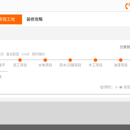
参观工地
装修攻略
分享到
0万
复式跃层
0.0㎡
现代简约
找平
泥工项目
水电项目
防水/沉箱项目
木工项目
油漆项目
收
预约： 0
浏览：