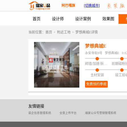
阿巴嘎旗
[切换城市]
首页
设计师
设计案例
效果图
当前位置：
首页
>
附近工地
>
梦想典城E详情
梦想典城E
永安寺街9号
梦想典城E
0.
砌墙/加建/拆改/保护
前期磁粉
主材安装
竣工验
免费预约参观
友情链接
装企信息管理系统
全景上传平台
瑞家公众号营销管理系统