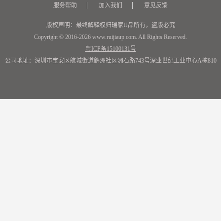
服务帮助
加入我们
意见反馈
版权声明：最终解释权归瑞家U品所有，盗版必究
Copyright © 2016-2026 www.ruijiaup.com. All Rights Reserved.
粤ICP备15100131号
公司地址：深圳市宝安区航城街道鹤洲社区洲石路743号深业世纪工业中心A栋810