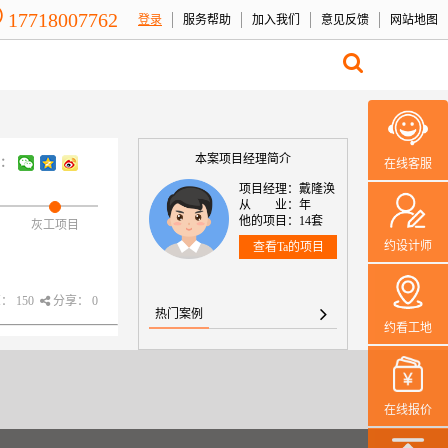
17718007762
登录
服务帮助
加入我们
意见反馈
网站地图
本案项目经理简介
：
在线客服
项目经理：戴隆涣
从 业：年
他的项目：14套
灰工项目
约设计师
查看Ta的项目
 150
分享： 0
热门案例
约看工地
在线报价