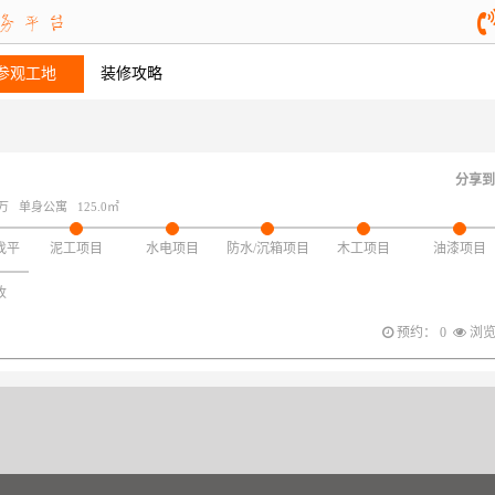
参观工地
装修攻略
分享到
0万
单身公寓
125.0㎡
找平
泥工项目
水电项目
防水/沉箱项目
木工项目
油漆项目
收
预约： 0
浏览：