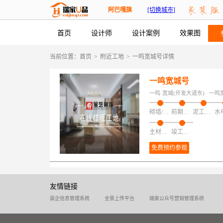
阿巴嘎旗
[切换城市]
首页
设计师
设计案例
效果图
当前位置：
首页
>
附近工地
>
一鸣宽城号详情
一鸣宽城号
一鸣·宽城(开发大道东)
一鸣
砌墙/加建/拆改/保护
前期磁粉找平
泥工项目
主材安装
竣工验收
免费预约参观
友情链接
装企信息管理系统
全景上传平台
瑞家公众号营销管理系统