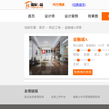
阿巴嘎旗
[切换城市]
首页
设计师
设计案例
效果图
当前位置：
首页
>
附近工地
>
金融城A详情
金融城A
观山湖区
金融城A
0.0万
砌墙/加建/拆改/保护
前期磁粉找平
泥工项目
主材安装
竣工验收
免费预约参观
友情链接
装企信息管理系统
全景上传平台
瑞家公众号营销管理系统