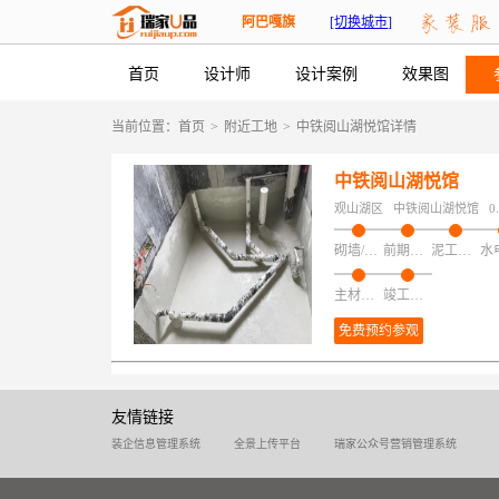
阿巴嘎旗
[切换城市]
首页
设计师
设计案例
效果图
当前位置：
首页
>
附近工地
>
中铁阅山湖悦馆详情
中铁阅山湖悦馆
观山湖区
中铁阅山湖悦馆
0
砌墙/加建/拆改/保护
前期磁粉找平
泥工项目
主材安装
竣工验收
免费预约参观
友情链接
装企信息管理系统
全景上传平台
瑞家公众号营销管理系统