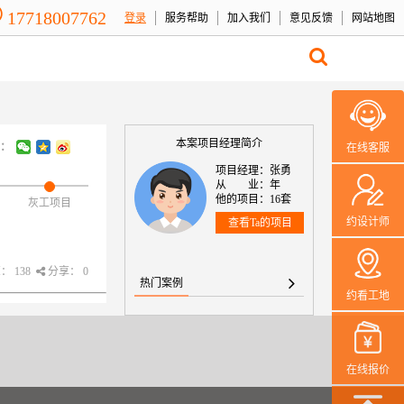
17718007762
登录
服务帮助
加入我们
意见反馈
网站地图
本案项目经理简介
：
在线客服
项目经理：张勇
从 业：年
他的项目：16套
灰工项目
约设计师
查看Ta的项目
 138
分享： 0
热门案例
约看工地
在线报价