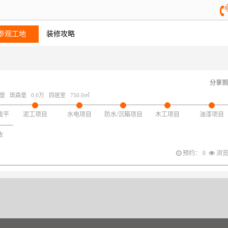
参观工地
装修攻略
分享到
堡
琉森堡
0.0万
四居室
750.0㎡
找平
泥工项目
水电项目
防水/沉箱项目
木工项目
油漆项目
收
预约： 0
浏览：