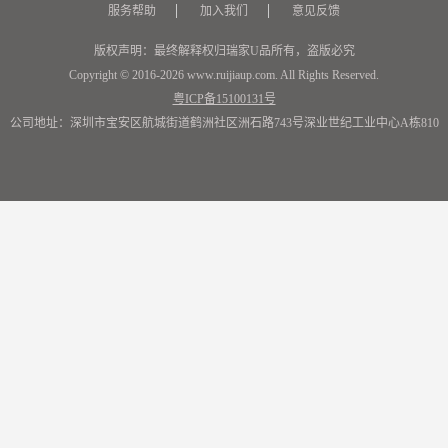
服务帮助
加入我们
意见反馈
版权声明：最终解释权归瑞家U品所有，盗版必究
Copyright © 2016-2026 www.ruijiaup.com. All Rights Reserved.
粤ICP备15100131号
公司地址：深圳市宝安区航城街道鹤洲社区洲石路743号深业世纪工业中心A栋810