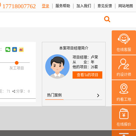
17718007762
登录
服务帮助
加入我们
意见反馈
网站地图
本案项目经理简介
：
在线客服
项目经理：卢荣
从 业：年
他的项目：26套
灰工项目
约设计师
查看Ta的项目
： 71
分享： 0
热门案例
约看工地
在线报价