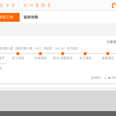
参观工地
装修攻略
分享到
特拉根小镇
因特拉根小镇
0.0万
四居室
280.0㎡
现代简约
找平
泥工项目
水电项目
防水/沉箱项目
木工项目
油漆项目
收
预约： 0
浏览