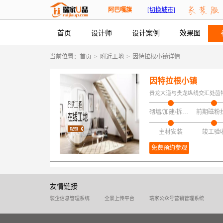
阿巴嘎旗
[切换城市]
首页
设计师
设计案例
效果图
当前位置：
首页
>
附近工地
>
因特拉根小镇详情
因特拉根小镇
贵龙大道与贵龙纵线交汇处茵
砌墙/加建/拆改/保护
前期磁粉
主材安装
竣工验
免费预约参观
友情链接
装企信息管理系统
全景上传平台
瑞家公众号营销管理系统