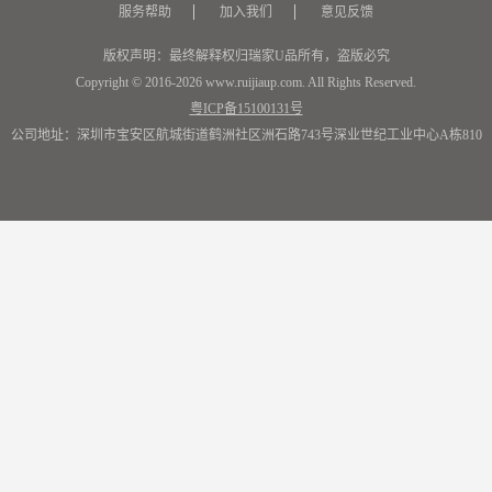
服务帮助
加入我们
意见反馈
版权声明：最终解释权归瑞家U品所有，盗版必究
Copyright © 2016-2026 www.ruijiaup.com. All Rights Reserved.
粤ICP备15100131号
公司地址：深圳市宝安区航城街道鹤洲社区洲石路743号深业世纪工业中心A栋810