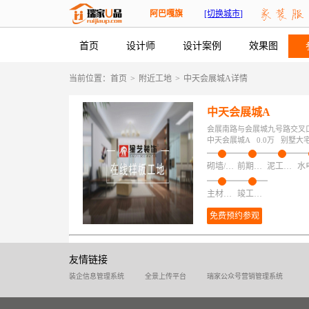
阿巴嘎旗
[切换城市]
首页
设计师
设计案例
效果图
当前位置：
首页
>
附近工地
>
中天会展城A详情
中天会展城A
会展南路与会展城九号路交叉口东
中天会展城A
0.0万
别墅大
砌墙/加建/拆改/保护
前期磁粉找平
泥工项目
主材安装
竣工验收
免费预约参观
友情链接
装企信息管理系统
全景上传平台
瑞家公众号营销管理系统