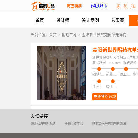
阿巴嘎旗
[切换城市]
首页
设计师
设计案例
效果图
当前位置：
首页
>
附近工地
>
金阳新世界熙苑栋单元详情
金阳新世界熙苑栋单
新世界服务社区金阳新世界熙
复式跃层
300.0㎡
现代简约
砌墙/加建/拆改/保护
前期磁粉找平
泥工项目
主材安装
竣工验收
免费预约参观
友情链接
装企信息管理系统
全景上传平台
瑞家公众号营销管理系统