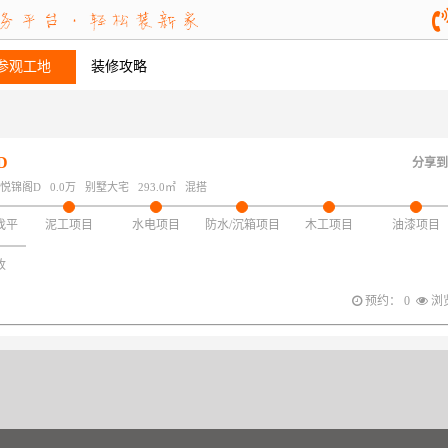
参观工地
装修攻略
D
分享到
悦锦阁D
0.0万
别墅大宅
293.0㎡
混搭
找平
泥工项目
水电项目
防水/沉箱项目
木工项目
油漆项目
收
预约： 0
浏览