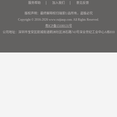
服务帮助
加入我们
意见反馈
版权声明：最终解释权归瑞家U品所有，盗版必究
Copyright © 2016-2026 www.ruijiaup.com. All Rights Reserved.
粤ICP备15100131号
公司地址：深圳市宝安区航城街道鹤洲社区洲石路743号深业世纪工业中心A栋810