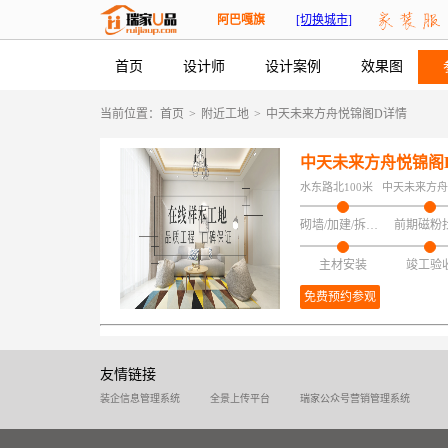
阿巴嘎旗
[切换城市]
首页
设计师
设计案例
效果图
当前位置：
首页
>
附近工地
>
中天未来方舟悦锦阁D详情
中天未来方舟悦锦阁
水东路北100米
中天未来方舟
砌墙/加建/拆改/保护
前期磁粉
主材安装
竣工验
免费预约参观
友情链接
装企信息管理系统
全景上传平台
瑞家公众号营销管理系统