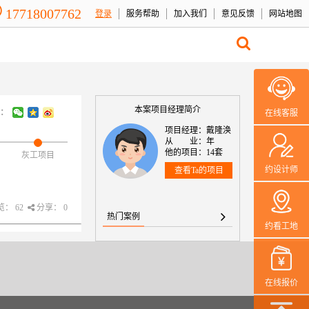
17718007762
登录
服务帮助
加入我们
意见反馈
网站地图
本案项目经理简介
：
在线客服
项目经理：戴隆涣
从 业：年
他的项目：14套
灰工项目
约设计师
查看Ta的项目
： 62
分享： 0
热门案例
约看工地
在线报价