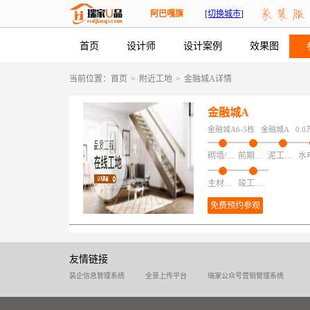
阿巴嘎旗
[切换城市]
首页
设计师
设计案例
效果图
当前位置：
首页
>
附近工地
>
金融城A详情
金融城A
金融城A6-5栋
金融城A
0.0
砌墙/加建/拆改/保护
前期磁粉找平
泥工项目
主材安装
竣工验收
免费预约参观
友情链接
装企信息管理系统
全景上传平台
瑞家公众号营销管理系统