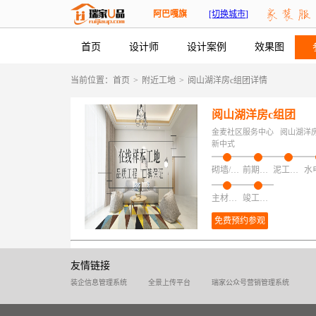
阿巴嘎旗
[切换城市]
首页
设计师
设计案例
效果图
当前位置：
首页
>
附近工地
>
阅山湖洋房c组团详情
阅山湖洋房c组团
金麦社区服务中心
阅山湖洋
新中式
砌墙/加建/拆改/保护
前期磁粉找平
泥工项目
主材安装
竣工验收
免费预约参观
友情链接
装企信息管理系统
全景上传平台
瑞家公众号营销管理系统