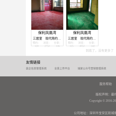
保利凤凰湾
保利凤凰湾
三居室
现代简约
110.0㎡
三居室
现代简约
110.0㎡
预约：
浏览：
分享：
预约：
浏览：
分享：
120
2752
146
125
4952
542
到底了，没有更多了
友情链接
装企信息管理系统
全景上传平台
瑞家公众号营销管理系统
服务帮助
版权声明：最
Copyright © 2016-20
公司地址：深圳市宝安区航城街