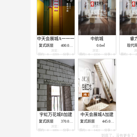
中天会展城A一一一
中航城
睿
复式跃层
400.0㎡
0.0㎡
现代
浏览：
浏览：
浏
预约：0
2293
分享：0
预约：0
2256
分享：0
预约：0
2
宇虹万花城B加建
中天会展城A加建
复式跃层
370.0㎡
复式跃层
445.0㎡
浏览：
浏览：
预约：0
1891
分享：0
预约：0
1422
分享：0
到底了，没有更多了