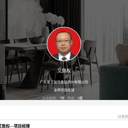
艾致权
广东星艺装饰集团贵州有限公司
金牌项目经理
从业经验：
7年
作品：
0套
分享
艾致权—项目经理