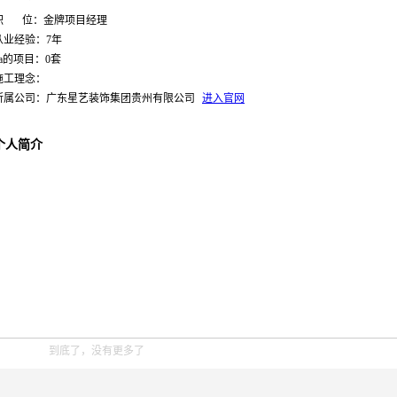
职 位：金牌项目经理
从业经验：7年
Ta的项目：0套
施工理念：
所属公司：广东星艺装饰集团贵州有限公司
进入官网
个人简介
到底了，没有更多了