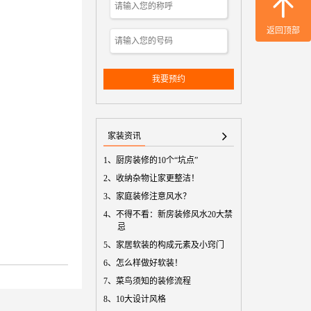
返回顶部
我要预约
家装资讯
1、
厨房装修的10个“坑点”
2、
收纳杂物让家更整洁！
3、
家庭装修注意风水？
4、
不得不看：新房装修风水20大禁
忌
5、
家居软装的构成元素及小窍门
6、
怎么样做好软装！
7、
菜鸟须知的装修流程
8、
10大设计风格