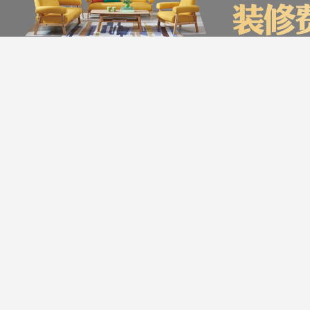
装修计算器
今日已有0为业主获取了报价，赶快来试试吧
*
您的城市：
友情链接
贵州省
贵阳市
装企信息管理系统
全景上传平台
瑞家公众号营销管理系统
*
㎡
房屋面积：
服务帮助
*
房屋户型：
版权声明：最
Copyright © 2016-20
*
您的姓名：
公司地址：深圳市宝安区航城街
*
手机号码：