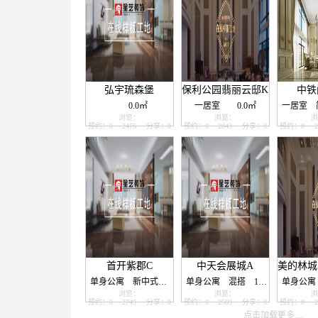
弘宇琉森堡
保利公园翡丽云邸K
中铁
0.0㎡
一居室
0.0㎡
一居室
浏览：
浏览：
浏
预约：0
2476
分享：0
预约：0
2843
分享：0
预约：0
2
首开紫郡C
中天会展城A
单身公寓
新中式
110.0㎡
单身公寓
混搭
120.0㎡
单身公寓
浏览：
浏览：
浏
预约：0
2749
分享：0
预约：0
2569
分享：0
预约：0
2
点击加载更多....