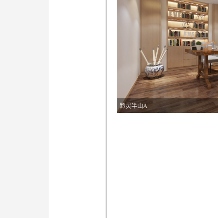
黔灵半山A