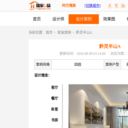
阿巴嘎旗
[切换城市]
首页
设计师
设计案例
效果图
当前位置：
首页
>
家装案例
>
黔灵半山A
黔灵半山A
更新时间：2026-08-08 03:14:08
浏览次数：1
案例风格
田园
案例户型
设计理念：
客厅
餐厅
卧室
书房