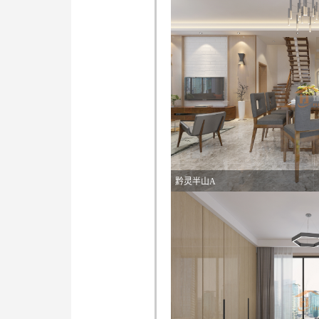
黔灵半山A