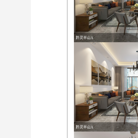
黔灵半山A
黔灵半山A