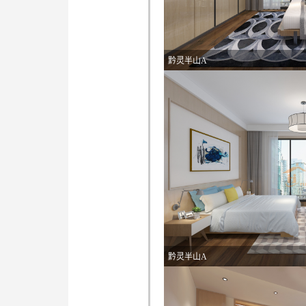
黔灵半山A
黔灵半山A