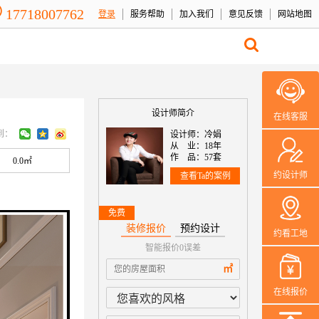
17718007762
登录
服务帮助
加入我们
意见反馈
网站地图
设计师简介
在线客服
到：
设计师：冷娟
从 业：18年
作 品：57套
0.0㎡
约设计师
查看Ta的案例
免费
装修报价
预约设计
约看工地
智能报价0误差
本案设计师一
㎡
在线报价