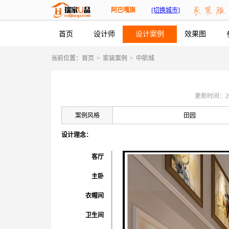
阿巴嘎旗
[切换城市]
首页
设计师
设计案例
效果图
当前位置：
首页
>
家装案例
>
中航城
更新时间：2026-
案例风格
田园
设计理念：
客厅
主卧
衣帽间
卫生间