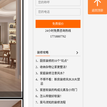
免费预
返回顶部
免费报价
24小时免费咨询热线
17718007762
装修攻略
1、
厨房装修的10个“坑点”
2、
收纳杂物让家更整洁！
3、
家庭装修注意风水？
4、
不得不看：新房装修风水20大禁
忌
5、
家居软装的构成元素及小窍门
6、
怎么样做好软装！
7、
菜鸟须知的装修流程