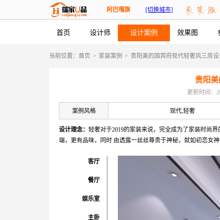
阿巴嘎旗
[切换城市]
首页
设计师
设计案例
效果图
当前位置：
首页
>
家装案例
>
贵阳美的国宾府现代轻奢风三房设
贵阳美
更新时间：2026-
案例风格
现代,轻奢
设计理念：
轻奢对于2019的家装来说，完全成为了家装时尚
端，更有品味，同时 由透露一丝丝尊贵于神秘，就如初恋女
客厅
餐厅
娱乐室
主卧