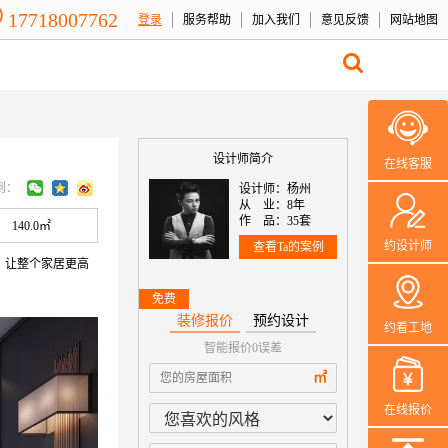
17718007762
登录
服务帮助
加入我们
意见反馈
网站地图
设计师简介
在线客服
到：
设计师：杨州
从 业：8年
作 品：35套
140.0㎡
约设计师
查看Ta的案例
，让整个家居更高
免费
装修报价
预约设计
约看工地
智能报价0误差
本案设计师一
㎡
在线报价