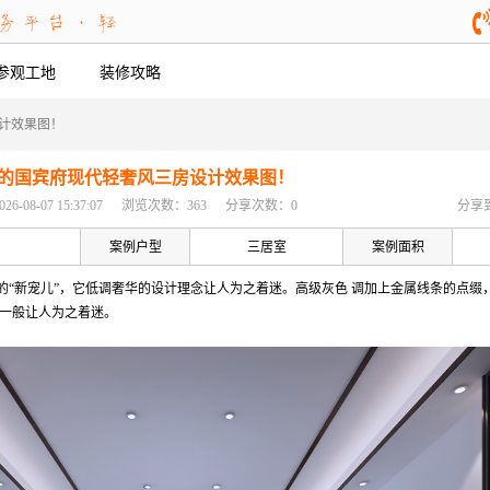
参观工地
装修攻略
计效果图！
的国宾府现代轻奢风三房设计效果图！
08-07 15:37:07
浏览次数：363
分享次数：0
分享
案例户型
三居室
案例面积
界的“新宠儿”，它低调奢华的设计理念让人为之着迷。高级灰色 调加上金属线条的点缀
神一般让人为之着迷。