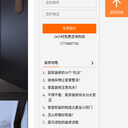
免费预
返回顶部
免费报价
24小时免费咨询热线
17718007762
装修攻略
1、
厨房装修的10个“坑点”
2、
收纳杂物让家更整洁！
3、
家庭装修注意风水？
4、
不得不看：新房装修风水20大禁
忌
5、
家居软装的构成元素及小窍门
6、
怎么样做好软装！
7、
菜鸟须知的装修流程