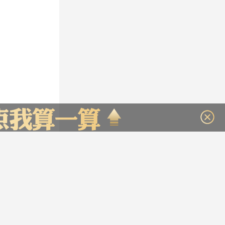
275959
算约
元
：
元
4530