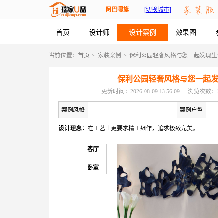
阿巴嘎旗
[切换城市]
首页
设计师
设计案例
效果图
当前位置：
首页
>
家装案例
>
保利公园轻奢风格与您一起发现生
保利公园轻奢风格与您一起
更新时间：2026-08-09 13:56:09
浏览次数：2
案例风格
案例户型
设计理念：
在工艺上更要求精工细作，追求极致完美。
客厅
卧室