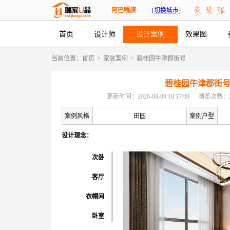
阿巴嘎旗
[切换城市]
首页
设计师
设计案例
效果图
当前位置：
首页
>
家装案例
>
碧桂园牛津郡街号
碧桂园牛津郡街
更新时间：2026-08-09 18:17:09
浏览次数：2
案例风格
田园
案例户型
设计理念：
次卧
客厅
衣帽间
卧室