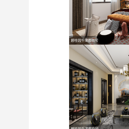
碧桂园牛津郡街号